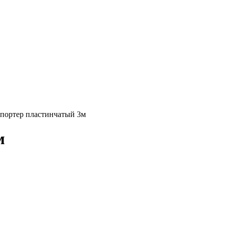
портер пластинчатый 3м
м